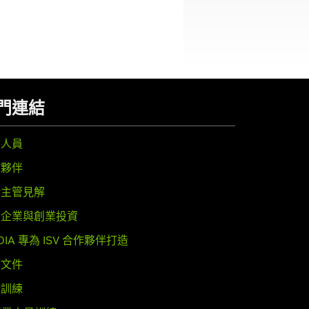
門連結
發人員
作夥伴
階主管見解
創企業與創業投資
IDIA 專為 ISV 合作夥伴打造
明文件
術訓練